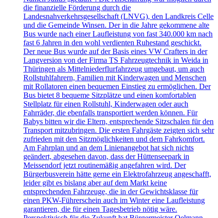
die finanzielle Förderung durch die
Landesnahverkehrsgesellschaft (LNVG), den Landkreis Celle
und die Gemeinde Winsen. Der in die Jahre gekommene alte
Bus wurde nach einer Laufleistung von fast 340.000 km nach
fast 6 Jahren in den wohl verdienten Ruhestand geschickt.
Der neue Bus wurde auf der Basis eines VW Crafters in der
Langversion von der Firma TS Fahrzeugtechnik in Weida in
Thüringen als Mittelniederflurfahrzeug umgebaut, um auch
Rollstuhlfahrern, Familien mit Kinderwagen und Menschen
mit Rollatoren einen bequemen Einstieg zu ermöglichen. Der
Bus bietet 8 bequeme Sitzplätze und einen komfortablen
Stellplatz für einen Rollstuhl, Kinderwagen oder auch
Fahrräder, die ebenfalls transportiert werden können. Für
Babys bitten wir die Eltern, entsprechende Sitzschalen für den
Transport mitzubringen. Die ersten Fahrgäste zeigten sich sehr
zufrieden mit den Sitzmöglichkeiten und dem Fahrkomfort.
Am Fahrplan und an dem Linienangebot hat sich nichts
geändert, abgesehen davon, dass der Hüttenseepark in
Meissendorf jetzt routinemäßig angefahren wird. Der
Bürgerbusverein hätte gerne ein Elektrofahrzeug angeschafft,
leider gibt es bislang aber auf dem Markt keine
entsprechenden Fahrzeuge, die in der Gewichtsklasse für
einen PKW-Führerschein auch im Winter eine Laufleistung
garantieren, die für einen Tagesbetrieb nötig wäre.
Perspektivisch für die Zukunft hat Bürgermeister Oelmann