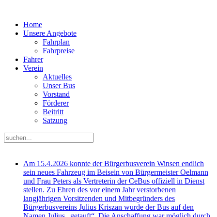
Home
Unsere Angebote
Fahrplan
Fahrpreise
Fahrer
Verein
Aktuelles
Unser Bus
Vorstand
Förderer
Beitritt
Satzung
Am 15.4.2026 konnte der Bürgerbusverein Winsen endlich
sein neues Fahrzeug im Beisein von Bürgermeister Oelmann
und Frau Peters als Vertreterin der CeBus offiziell in Dienst
stellen. Zu Ehren des vor einem Jahr verstorbenen
langjährigen Vorsitzenden und Mitbegründers des
Bürgerbusvereins Julius Kriszan wurde der Bus auf den
Namen Julius „getauft“. Die Anschaffung war möglich durch